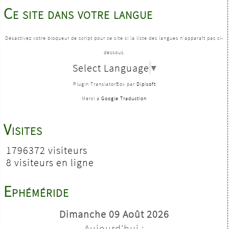
Ce site dans votre langue
Désactivez votre bloqueur de script pour ce site si la liste des langues n'apparaît pas ci-
dessous.
Select Language
▼
Plugin TranslatorBox par
Dipisoft
Merci à
Google Traduction
Visites
1796372 visiteurs
8 visiteurs en ligne
Ephéméride
Dimanche 09 Août 2026
Aujourd'hui :