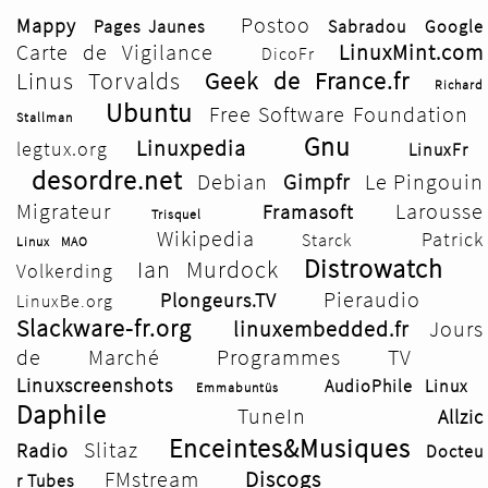
Postoo
Mappy
Pages Jaunes
Sabradou
Google
Carte de Vigilance
LinuxMint.com
DicoFr
Linus Torvalds
Geek de France.fr
Richard
Ubuntu
Free Software Foundation
Stallman
Gnu
Linuxpedia
legtux.org
LinuxFr
desordre.net
Debian
Gimpfr
Le Pingouin
Migrateur
Larousse
Framasoft
Trisquel
Wikipedia
Patrick
Starck
Linux MAO
Distrowatch
Ian Murdock
Volkerding
Pieraudio
Plongeurs.TV
LinuxBe.org
Slackware-fr.org
linuxembedded.fr
Jours
de Marché
Programmes TV
Linuxscreenshots
AudioPhile Linux
Emmabuntüs
Daphile
TuneIn
Allzic
Enceintes&Musiques
Slitaz
Radio
Docteu
FMstream
Discogs
r Tubes