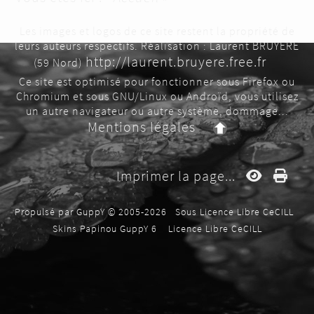
Les images et logos de ce site restent la propriété de
leurs auteurs respectifs. Réalisation : Laurent BRUYERE
http://laurent.bruyere.free.fr
(59 Nord)
Ce site est optimisé pour fonctionner sous Firefox ou
Chromium et sous GNU/Linux ou Androïd, vous utilisez
un autre navigateur ou autre système, dommage...
Mentions légales
Imprimer la page...
Propulsé par GuppY
© 2005-2026
Sous Licence Libre CeCILL
Skins Papinou GuppY 6
Licence Libre CeCILL