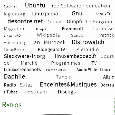
Ubuntu
Free Software Foundation
Stallman
Gnu
Linuxpedia
legtux.org
LinuxFr
Après près de 100 heures de travail, voici le
desordre.net
Debian
Gimpfr
Le Pingouin
résultat :
Migrateur
Larousse
Framasoft
Trisquel
Wikipedia
Patrick
Starck
Linux MAO
Distrowatch
Ian Murdock
Volkerding
Pieraudio
Plongeurs.TV
LinuxBe.org
Slackware-fr.org
linuxembedded.fr
Jours
de Marché
Programmes TV
Linuxscreenshots
AudioPhile Linux
Emmabuntüs
Daphile
TuneIn
Allzic
Enceintes&Musiques
Slitaz
Radio
Docteu
FMstream
Discogs
r Tubes
Radios