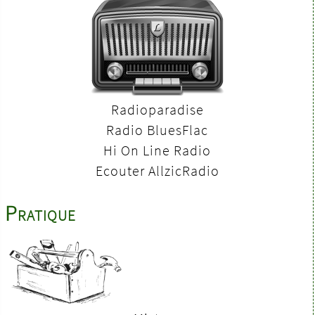
Radioparadise
Radio BluesFlac
Hi On Line Radio
Ecouter AllzicRadio
Le plan a quelque peu été modifié, hauteur
revue à la hausse, profondeur légèrement
Pratique
réduite, et surtout la taille de l'évent
allongé afin d'accorder le plus précisément
les charges bass reflex avec le haut parleur
large bande utilisé, un Monacor SPX 200
WP. Ce dernier est monté sans filtre. La
courbe est uniquement corrigée par