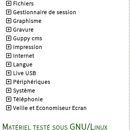
Fichiers
Gestionnaire de session
Graphisme
Gravure
Guppy cms
Impression
Internet
Langue
Live USB
Périphériques
Système
Téléphonie
Veille et Economiseur Ecran
Matériel testé sous GNU/Linux