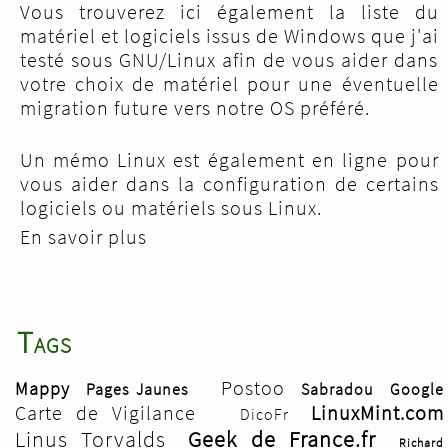
Vous trouverez ici également la liste du
pour du Hêtre lamellé collé en 20mm
matériel et logiciels issus de Windows que j'ai
d'épaisseur, pour des raisons de dureté du
testé sous GNU/Linux afin de vous aider dans
bois, de sa faible déformation du fait du
votre choix de matériel pour une éventuelle
collage en lamellé et, de son esthétique
migration future vers notre OS préféré.
finale. J'ai trouvé des tablettes 20mm x 200
cm x 25 cm, me permettant de réduire le
Un mémo Linux est également en ligne pour
travail de découpe, et correspondant à mes
vous aider dans la configuration de certains
dimensions finales.
logiciels ou matériels sous Linux.
En savoir plus
Tags
Postoo
Mappy
Pages Jaunes
Sabradou
Google
Carte de Vigilance
LinuxMint.com
DicoFr
Linus Torvalds
Geek de France.fr
Richard