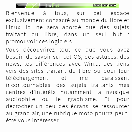
Bienvenue à tous, sur cet espace
exclusivement consacré au monde du libre et
Linux. ici ne sera abordé que des sujets
traitant du libre, dans un seul but :
promouvoir ces logiciels.
Vous découvrirez tout ce que vous avez
besoin de savoir sur cet OS, des astuces, des
news, les différences avec Win..., des liens
vers des sites traitant du libre ou pour leur
téléchargement et me paraissant
incontournables, des sujets traitants mes
centres d'intérêts notamment la musique
audiophile ou le graphisme. Et pour
décrocher un peu des écrans, se ressourcer
au grand air, une rubrique moto pourra peut-
A partir d'un plan trouvé sur un site de
être vous intéresser.
vente de HP, j'ai adapté celui-ci,
commandé le bois nécessaire. J'ai opté