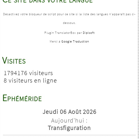
Désactivez votre bloqueur de script pour ce site si la liste des langues n'apparaît pas ci-
dessous.
Plugin TranslatorBox par
Dipisoft
Merci à
Google Traduction
Visites
1794176 visiteurs
8 visiteurs en ligne
Ephéméride
Jeudi 06 Août 2026
Aujourd'hui :
Transfiguration