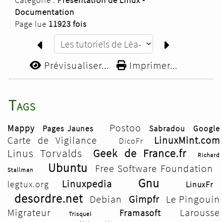
Catégorie :
Présentation de Linux -
Documentation
Page lue
11923 fois
Prévisualiser...
Imprimer...
Tags
Postoo
Mappy
Pages Jaunes
Sabradou
Google
Carte de Vigilance
LinuxMint.com
DicoFr
Linus Torvalds
Geek de France.fr
Richard
Ubuntu
Free Software Foundation
Stallman
Gnu
Linuxpedia
legtux.org
LinuxFr
desordre.net
Debian
Gimpfr
Le Pingouin
Migrateur
Larousse
Framasoft
Trisquel