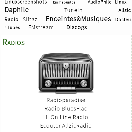
Linuxscreenshots
AudioPhile Linux
Emmabuntüs
Daphile
TuneIn
Allzic
Enceintes&Musiques
Slitaz
Radio
Docteu
FMstream
Discogs
r Tubes
Radios
Radioparadise
Radio BluesFlac
Hi On Line Radio
Ecouter AllzicRadio