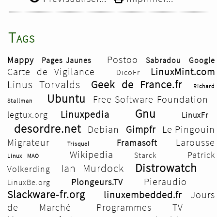
Tags
Postoo
Mappy
Pages Jaunes
Sabradou
Google
Carte de Vigilance
LinuxMint.com
DicoFr
Linus Torvalds
Geek de France.fr
Richard
Ubuntu
Free Software Foundation
Stallman
Gnu
Linuxpedia
legtux.org
LinuxFr
desordre.net
Debian
Gimpfr
Le Pingouin
Migrateur
Larousse
Framasoft
Trisquel
Wikipedia
Patrick
Starck
Linux MAO
Distrowatch
Ian Murdock
Volkerding
Pieraudio
Plongeurs.TV
LinuxBe.org
Slackware-fr.org
linuxembedded.fr
Jours
de Marché
Programmes TV