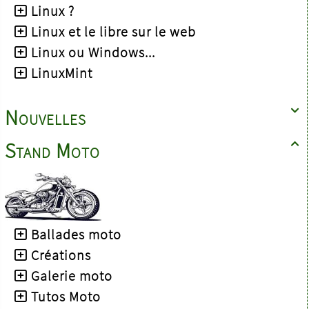
Linux ?
Linux et le libre sur le web
Linux ou Windows...
LinuxMint
Nouvelles

Stand Moto

Ballades moto
Créations
Galerie moto
Tutos Moto