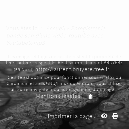
Vous êtes ici :
Accueil
»
Enregistrer la
bande son d'une vidéo Youtube avec
Youtubetomp3
Les images et logos de ce site restent la propriété de
leurs auteurs respectifs. Réalisation : Laurent BRUYERE
http://laurent.bruyere.free.fr
(59 Nord)
Ce site est optimisé pour fonctionner sous Firefox ou
Chromium et sous GNU/Linux ou Androïd, vous utilisez
un autre navigateur ou autre système, dommage...
Mentions légales
Imprimer la page...