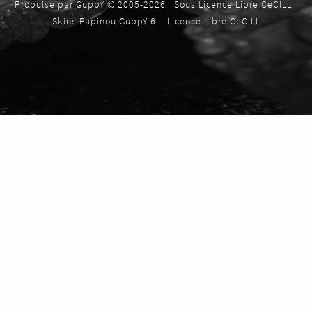
Propulsé par GuppY
© 2005-2026
Sous Licence Libre CeCILL
Skins Papinou GuppY 6
Licence Libre CeCILL