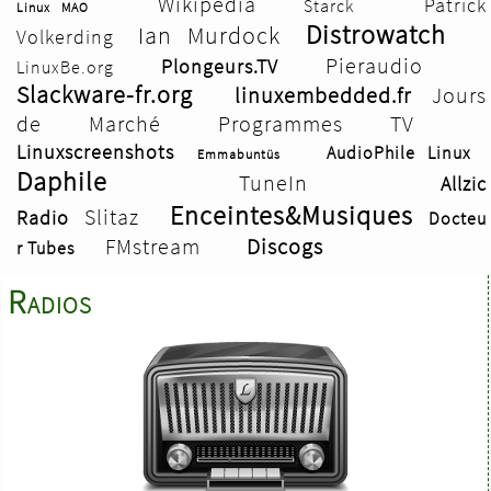
Wikipedia
Patrick
Starck
Linux MAO
Distrowatch
Ian Murdock
Volkerding
Pieraudio
Plongeurs.TV
LinuxBe.org
Slackware-fr.org
linuxembedded.fr
Jours
de Marché
Programmes TV
Linuxscreenshots
AudioPhile Linux
Emmabuntüs
Daphile
TuneIn
Allzic
Enceintes&Musiques
Slitaz
Radio
Docteu
FMstream
Discogs
r Tubes
Radios