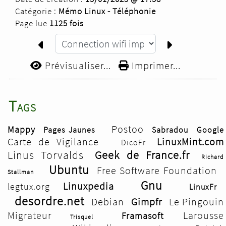
Catégorie :
Mémo Linux - Téléphonie
Page lue
1125 fois
Prévisualiser...
Imprimer...
Tags
Postoo
Mappy
Pages Jaunes
Sabradou
Google
Carte de Vigilance
LinuxMint.com
DicoFr
Linus Torvalds
Geek de France.fr
Richard
Ubuntu
Free Software Foundation
Stallman
Gnu
Linuxpedia
legtux.org
LinuxFr
desordre.net
Debian
Gimpfr
Le Pingouin
Migrateur
Larousse
Framasoft
Trisquel