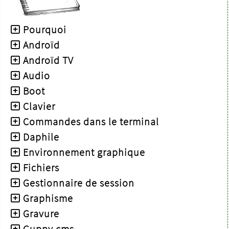
Pourquoi
Androïd
Androïd TV
Audio
Boot
Clavier
Commandes dans le terminal
Daphile
Environnement graphique
Fichiers
Gestionnaire de session
Graphisme
Gravure
Guppy cms