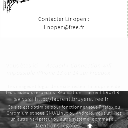
Contacter Linopen :
linopen@free.fr
Vous êtes ici :
Accueil
»
Connection wifi
impossible iPhone 13 ou 14 sur Freebox
Les images et logos de ce site restent la propriété de
leurs auteurs respectifs. Réalisation : Laurent BRUYERE
http://laurent.bruyere.free.fr
(59 Nord)
Ce site est optimisé pour fonctionner sous Firefox ou
Chromium et sous GNU/Linux ou Androïd, vous utilisez
un autre navigateur ou autre système, dommage...
Mentions légales