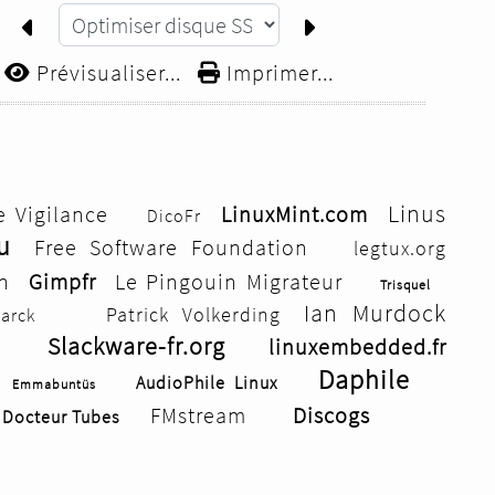
Prévisualiser...
Imprimer...
Linus
e Vigilance
LinuxMint.com
DicoFr
u
Free Software Foundation
legtux.org
n
Gimpfr
Le Pingouin Migrateur
Trisquel
Ian Murdock
Patrick Volkerding
tarck
Slackware-fr.org
linuxembedded.fr
Daphile
AudioPhile Linux
Emmabuntüs
FMstream
Discogs
Docteur Tubes