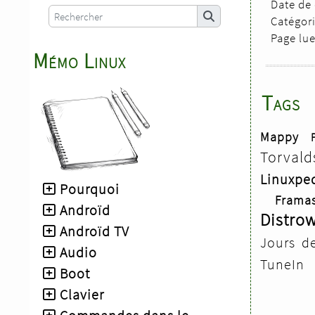
Date de 
Catégori
Page lu
Mémo Linux
Tags
Mappy
Torvald
Linuxpe
Pourquoi
Framas
Androïd
Distro
Androïd TV
Jours d
Audio
TuneIn
Boot
Clavier