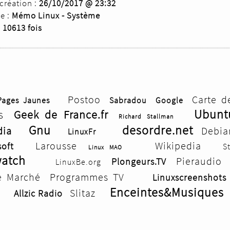
création :
26/10/2017 @ 23:32
e :
Mémo Linux - Système
e
10613 fois
Postoo
Carte d
Pages Jaunes
Sabradou
Google
Ubunt
s
Geek de France.fr
Richard Stallman
Gnu
desordre.net
dia
Debia
LinuxFr
Larousse
Wikipedia
oft
S
Linux MAO
watch
Pieraudio
Plongeurs.TV
LinuxBe.org
e Marché
Programmes TV
Linuxscreenshots
Enceintes&Musiques
Slitaz
Allzic Radio