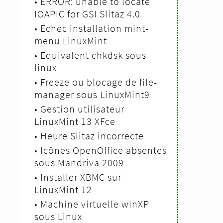
•
ERROR: unable to locate
IOAPIC for GSI Slitaz 4.0
•
Echec installation mint-
menu LinuxMint
•
Equivalent chkdsk sous
linux
•
Freeze ou blocage de file-
manager sous LinuxMint9
•
Gestion utilisateur
LinuxMint 13 XFce
•
Heure Slitaz incorrecte
•
Icônes OpenOffice absentes
sous Mandriva 2009
•
Installer XBMC sur
LinuxMint 12
•
Machine virtuelle winXP
sous Linux