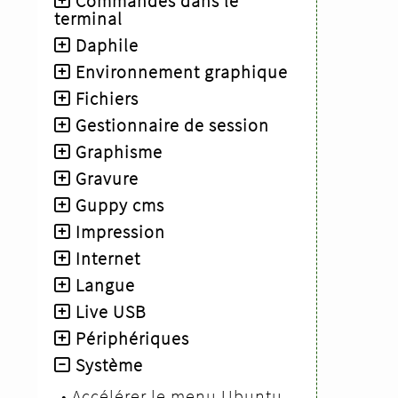
Commandes dans le
terminal
Daphile
Environnement graphique
Fichiers
Gestionnaire de session
Graphisme
Gravure
Guppy cms
Impression
Internet
Langue
Live USB
Périphériques
Système
•
Accélérer le menu Ubuntu