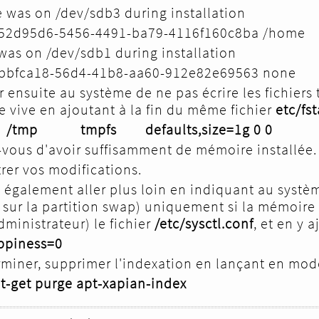
 was on /dev/sdb3 during installation
52d95d6-5456-4491-ba79-4116f160c8ba /h
was on /dev/sdb1 during installation
2bbfca18-56d4-41b8-aa60-912e82e695
 ensuite au système de ne pas écrire les fichiers
 vive en ajoutant à la fin du même fichier
etc/fs
 /tmp tmpfs defaults,size=1g 0 0
-vous d'avoir suffisamment de mémoire installée.
rer vos modifications.
 également aller plus loin en indiquant au systè
 sur la partition swap) uniquement si la mémoire 
ministrateur) le fichier
/etc/sysctl.conf
, et en y a
ppiness=0
rminer, supprimer l'indexation en lançant en mo
t-get purge apt-xapian-index