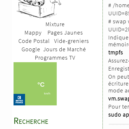
# /home
UUID=8
# swap 
Mixture
UUID=
Mappy
Pages Jaunes
Indiquer
Code Postal
V
ide-greniers
mémoire
Google
Jours de Marché
tmpfs
Programmes TV
Assurez
Enregist
On peut
écriture
mode ad
vm.swa
Pour te
sudo ap
Recherche