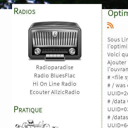
Radios
Optim
Sous Li
l'optimi
Voici qu
Ajouter
Radioparadise
l'ouvra
Radio BluesFlac
# <fil
Hi On Line Radio
# / was
Ecouter AllzicRadio
UUID=2
# /data
Pratique
UUID=0
# /data
UUID=6