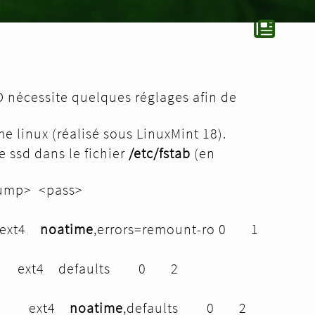
 nécessite quelques réglages afin de
e linux (réalisé sous LinuxMint 18).
e ssd dans le fichier
/etc/fstab
(en
dump> <pass>
 ext4
noatime
,errors=remount-ro 0 1
data ext4 defaults 0 2
assd ext4
noatime
,defaults 0 2