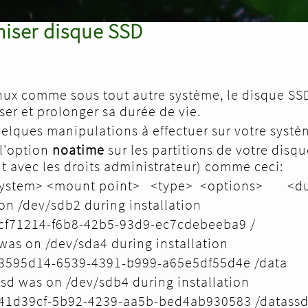
iser disque SSD
nux comme sous tout autre système, le disque SSD
ser et prolonger sa durée de vie.
elques manipulations à effectuer sur votre systèm
 l'option
noatime
sur les partitions de votre disqu
nt avec les droits administrateur) comme ceci:
e system> <mount point> <type> <options> <
 on /dev/sdb2 during installation
cf71214-f6b8-42b5-93d9-ec7cdebeeba9 /
 was on /dev/sda4 during installation
3595d14-6539-4391-b999-a65e5df55d4e /
ssd was on /dev/sdb4 during installation
41d39cf-5b92-4239-aa5b-bed4ab930583 /dat