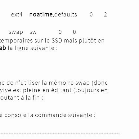
ome ext4
noatime
,defaults 0 2
63 none swap sw 0 0
 temporaires sur le SSD mais plutôt en
tab
la ligne suivante :
me de n'utiliser la mémoire swap (donc
vive est pleine en éditant (toujours en
joutant à la fin :
de console la commande suivante :