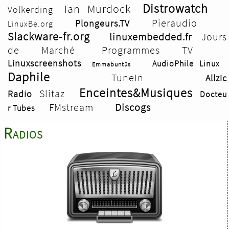
Distrowatch
Ian Murdock
Volkerding
Pieraudio
Plongeurs.TV
LinuxBe.org
Slackware-fr.org
linuxembedded.fr
Jours
de Marché
Programmes TV
Linuxscreenshots
AudioPhile Linux
Emmabuntüs
Daphile
TuneIn
Allzic
Enceintes&Musiques
Slitaz
Radio
Docteu
FMstream
Discogs
r Tubes
Radios