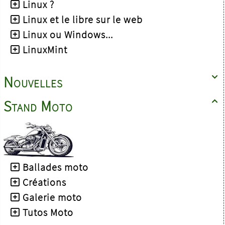
Linux ?
Linux et le libre sur le web
Linux ou Windows...
LinuxMint
Nouvelles

Stand Moto

Ballades moto
Créations
Galerie moto
Tutos Moto