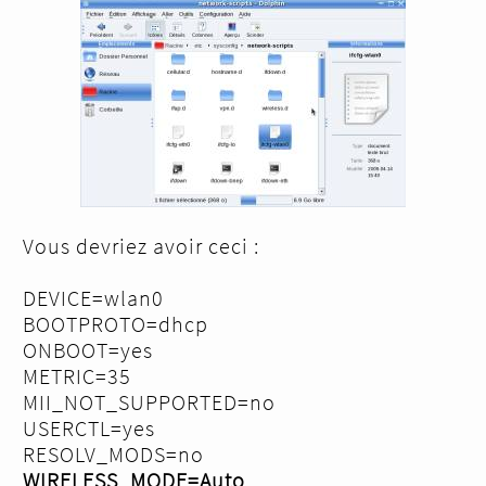
Vous devriez avoir ceci :
DEVICE=wlan0
BOOTPROTO=dhcp
ONBOOT=yes
METRIC=35
MII_NOT_SUPPORTED=no
USERCTL=yes
RESOLV_MODS=no
WIRELESS_MODE=Auto