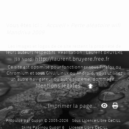
Vous êtes ici :
Accueil
»
Perte aléatoire wifi
Mandriva 2009
Les images et logos de ce site restent la propriété de
leurs auteurs respectifs. Réalisation : Laurent BRUYERE
http://laurent.bruyere.free.fr
(59 Nord)
Ce site est optimisé pour fonctionner sous Firefox ou
Chromium et sous GNU/Linux ou Androïd, vous utilisez
un autre navigateur ou autre système, dommage...
Mentions légales
Imprimer la page...
Propulsé par GuppY
© 2005-2026
Sous Licence Libre CeCILL
Skins Papinou GuppY 6
Licence Libre CeCILL