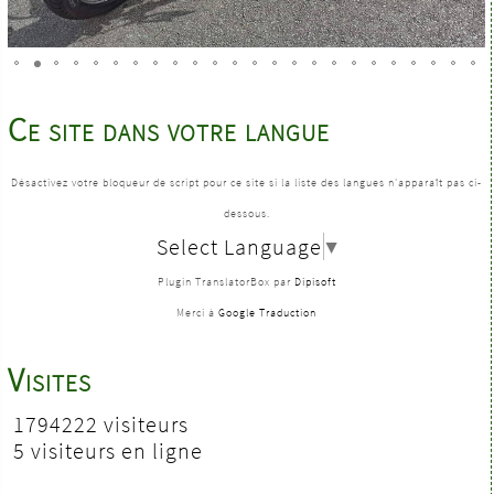
Ce site dans votre langue
Désactivez votre bloqueur de script pour ce site si la liste des langues n'apparaît pas ci-
dessous.
Select Language
▼
Plugin TranslatorBox par
Dipisoft
Merci à
Google Traduction
Visites
1794222 visiteurs
5 visiteurs en ligne