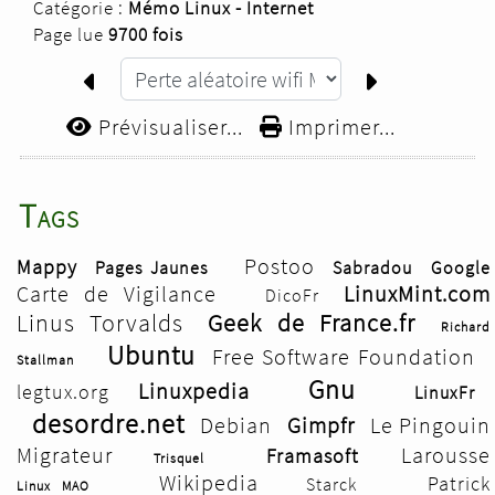
Catégorie :
Mémo Linux - Internet
Page lue
9700 fois
Prévisualiser...
Imprimer...
Tags
Postoo
Mappy
Pages Jaunes
Sabradou
Google
Carte de Vigilance
LinuxMint.com
DicoFr
Linus Torvalds
Geek de France.fr
Richard
Ubuntu
Free Software Foundation
Stallman
Gnu
Linuxpedia
legtux.org
LinuxFr
desordre.net
Debian
Gimpfr
Le Pingouin
Migrateur
Larousse
Framasoft
Trisquel
Wikipedia
Patrick
Starck
Linux MAO