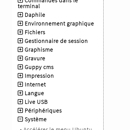
Commandes dans le
terminal
Daphile
Environnement graphique
Fichiers
Gestionnaire de session
Graphisme
Gravure
Guppy cms
Impression
Internet
Langue
Live USB
Périphériques
Système
•
Accélérer le menu Ubuntu