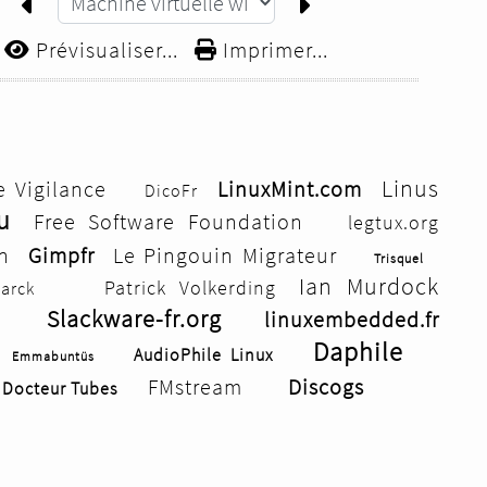
Prévisualiser...
Imprimer...
Linus
e Vigilance
LinuxMint.com
DicoFr
u
Free Software Foundation
legtux.org
n
Gimpfr
Le Pingouin Migrateur
Trisquel
Ian Murdock
Patrick Volkerding
tarck
Slackware-fr.org
linuxembedded.fr
Daphile
AudioPhile Linux
Emmabuntüs
FMstream
Discogs
Docteur Tubes