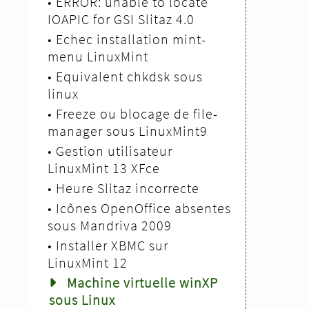
•
ERROR: unable to locate
IOAPIC for GSI Slitaz 4.0
•
Echec installation mint-
menu LinuxMint
•
Equivalent chkdsk sous
linux
•
Freeze ou blocage de file-
manager sous LinuxMint9
•
Gestion utilisateur
LinuxMint 13 XFce
•
Heure Slitaz incorrecte
•
Icônes OpenOffice absentes
sous Mandriva 2009
•
Installer XBMC sur
LinuxMint 12
Machine virtuelle winXP
sous Linux