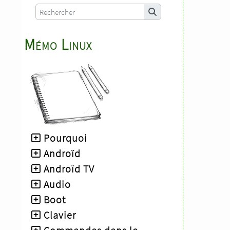
Mémo Linux
Pourquoi
Androïd
Androïd TV
Audio
Boot
Clavier