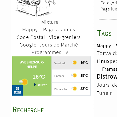
Catégori
Page lu
Mixture
Mappy
Pages Jaunes
Tags
Code Postal
V
ide-greniers
Google
Jours de Marché
Mappy
Programmes TV
Torvald
Linuxpe
Framas
Distro
Jours d
TuneIn
Recherche