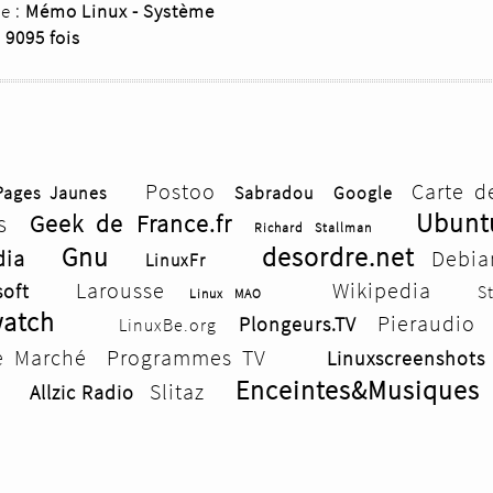
e :
Mémo Linux - Système
e
9095 fois
Postoo
Carte d
Pages Jaunes
Sabradou
Google
Ubunt
s
Geek de France.fr
Richard Stallman
Gnu
desordre.net
dia
Debia
LinuxFr
Larousse
Wikipedia
oft
S
Linux MAO
watch
Pieraudio
Plongeurs.TV
LinuxBe.org
e Marché
Programmes TV
Linuxscreenshots
Enceintes&Musiques
Slitaz
Allzic Radio