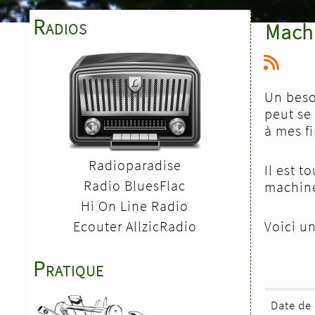
Radios
Machi
Un beso
peut se 
à mes fi
Radioparadise
Il est t
Radio BluesFlac
machine 
Hi On Line Radio
Voici un
Ecouter AllzicRadio
Pratique
Date de 